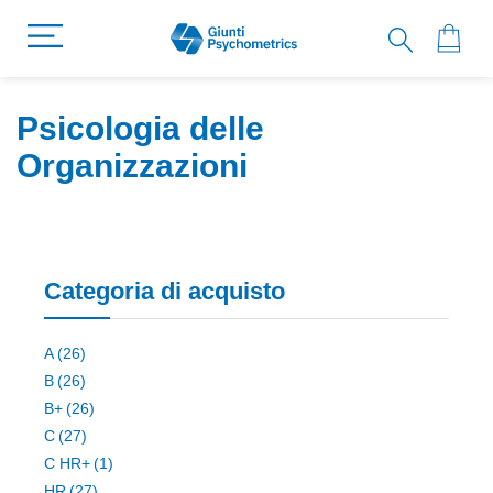
Psicologia delle
Organizzazioni
Categoria di acquisto
elemento
A
26
elemento
B
26
elemento
B+
26
elemento
C
27
elemento
C HR+
1
elemento
HR
27