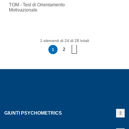
TOM - Test di Orientamento
Motivazionale
1 elementi di 24 di 28 totali
Pagina
Attualmente stai leggendo la pagina
Pagina
Pagina
Successivo
2
1
GIUNTI PSYCHOMETRICS